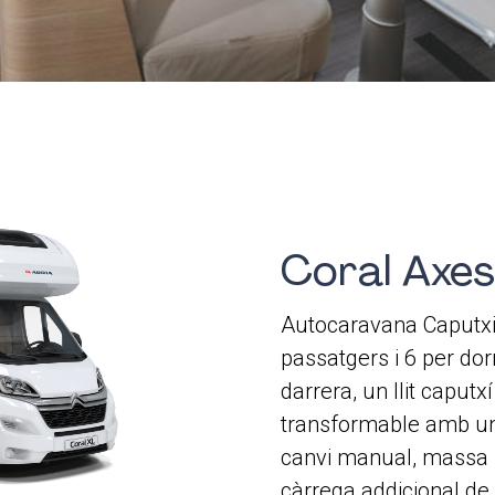
Coral Axe
Autocaravana Caputxin
passatgers i 6 per dorm
darrera, un llit caputx
transformable amb un 
canvi manual, massa 
càrrega addicional de