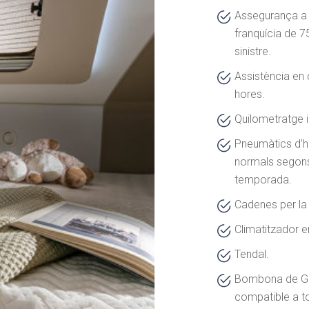
Assegurança a 
franquícia de 7
sinistre.
Assistència en 
hores.
Quilometratge il
Pneumàtics d’h
normals segon
temporada.
Cadenes per la
Climatitzador e
Tendal.
Bombona de G
compatible a to