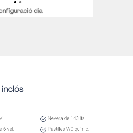
onfiguració día
inclós
V.
Nevera de 143 lts.
 6 vel.
Pastilles WC químic.