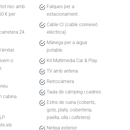
tot risc amb
Falques per a
50 € per
estacionament.
Cable CI (cable connexió
carretera 24
elèctrica).
Mànega per a aigua
·limitat.
potable.
ivern o
Kit Multimedia Car & Play.
s
TV amb antena.
Retrocàmera.
 neu.
Taula de càmping i cadires.
n cabina.
Estris de cuina (coberts,
gots, plats, coberteria,
LP
paella, olla i cafetera).
ts els
Neteja exterior.