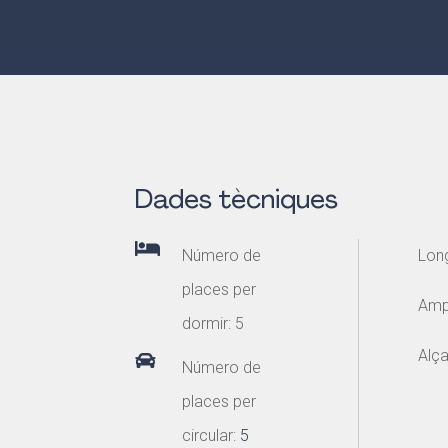
Dades tècniques

Número de
Long
places per
Ampl
dormir: 5
Alça

Número de
places per
circular:
5