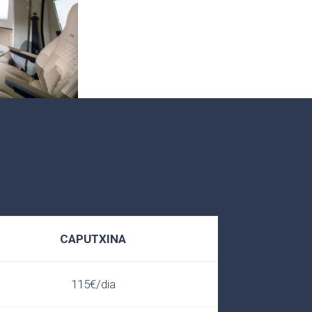
CAPUTXINA
115€/dia