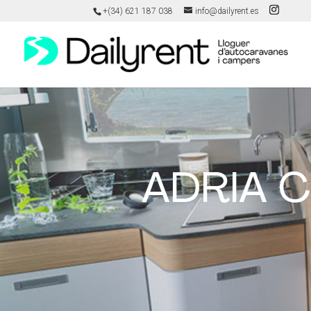
+(34) 621 187 038
info@dailyrent.es
ADRIA C