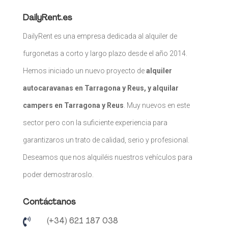
1
130€
DailyRent.es
2
3
4
5
6
7
8
130€
130€
130€
130€
130€
130€
130€
DailyRent es una empresa dedicada al alquiler de
9
10
11
12
13
14
15
130€
130€
130€
130€
130€
130€
130€
furgonetas a corto y largo plazo desde el año 2014.
16
17
18
19
20
21
22
130€
130€
130€
130€
130€
130€
130€
Hemos iniciado un nuevo proyecto de
alquiler
23
24
25
26
27
28
29
130€
130€
130€
130€
130€
130€
130€
autocaravanas en Tarragona y Reus, y alquilar
30
130€
campers en Tarragona y Reus
. Muy nuevos en este
Desembre 2026
sector pero con la suficiente experiencia para
DL
DM
DC
DJ
DV
DS
DG
garantizaros un trato de calidad, serio y profesional.
1
2
3
4
5
6
Deseamos que nos alquiléis nuestros vehículos para
130€
130€
130€
130€
130€
130€
7
8
9
10
11
12
13
poder demostraroslo.
130€
130€
130€
130€
130€
130€
130€
14
15
16
17
18
19
20
130€
130€
130€
130€
130€
130€
130€
Contáctanos
21
22
23
24
25
26
27
130€
130€
130€
130€
130€
130€
130€

(+34) 621 187 038
28
29
30
31