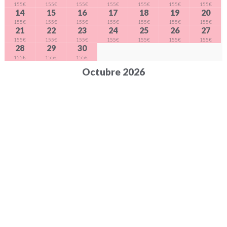
155€
155€
155€
155€
155€
155€
155€
14
15
16
17
18
19
20
155€
155€
155€
155€
155€
155€
155€
21
22
23
24
25
26
27
155€
155€
155€
155€
155€
155€
155€
28
29
30
155€
155€
155€
Octubre 2026
DL
DM
DC
DJ
DV
DS
DG
1
2
3
4
145€
145€
145€
145€
5
6
7
8
9
10
11
145€
145€
145€
145€
145€
145€
145€
12
13
14
15
16
17
18
145€
145€
145€
145€
145€
145€
145€
19
20
21
22
23
24
25
145€
145€
145€
145€
145€
145€
145€
26
27
28
29
30
31
145€
145€
145€
145€
145€
145€
Novembre 2026
DL
DM
DC
DJ
DV
DS
DG