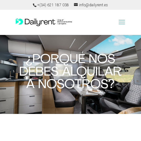
+(34) 621 187 038
info@dailyrent.es
¿PORQUÉ NOS
DEBES ALQUILAR
A NOSOTROS?